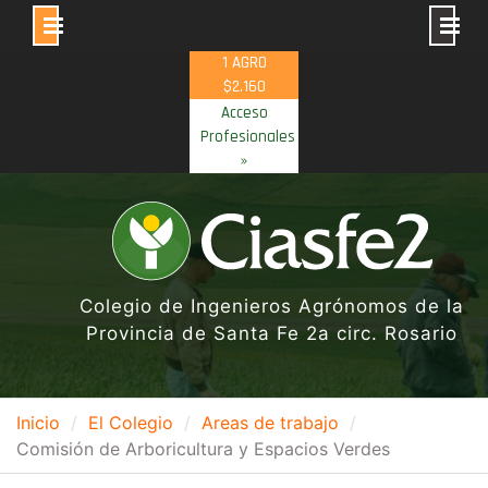
Skip
1 AGRO
to
$2.160
content
Acceso
Profesionales
»
Colegio de Ingenieros Agrónomos de la
Provincia de Santa Fe 2a circ. Rosario
Inicio
El Colegio
Areas de trabajo
Comisión de Arboricultura y Espacios Verdes