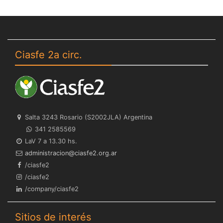
Ciasfe 2a circ.
Salta 3243 Rosario (S2002JLA) Argentina
341 2585569
LaV 7 a 13.30 hs.
ra.gro.2efsaic@noicartsinimda
/ciasfe2
/ciasfe2
/company/ciasfe2
Sitios de interés