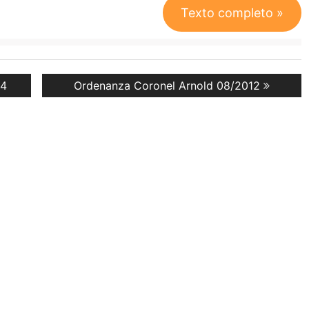
Texto completo »
Next
14
Ordenanza Coronel Arnold 08/2012
post: