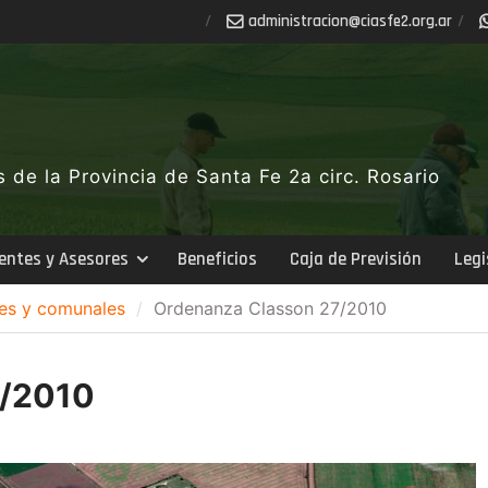
ra.gro.2efsaic@noicartsinimda
de la Provincia de Santa Fe 2a circ. Rosario
entes y Asesores
Beneficios
Caja de Previsión
Legi
es y comunales
Ordenanza Classon 27/2010
7/2010