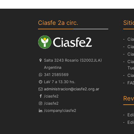
Ciasfe 2a circ.
Siti
Cia
Cia
Cia
Salta 3243 Rosario (S2002JLA)
Cia
Argentina
Tu
341 2585569
Cia
LaV 7 a 13.30 hs.
FA
ra.gro.2efsaic@noicartsinimda
/ciasfe2
Rev
/ciasfe2
/company/ciasfe2
Edi
Edi