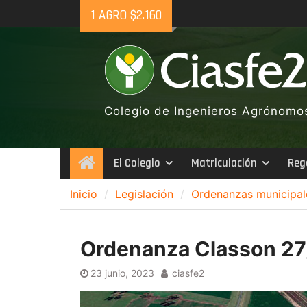
Skip
1 AGRO $2.160
to
content
Colegio de Ingenieros Agrónomos 
El Colegio
Matriculación
Reg
Inicio
Inicio
Legislación
Ordenanzas municipal
Ordenanza Classon 2
23 junio, 2023
ciasfe2