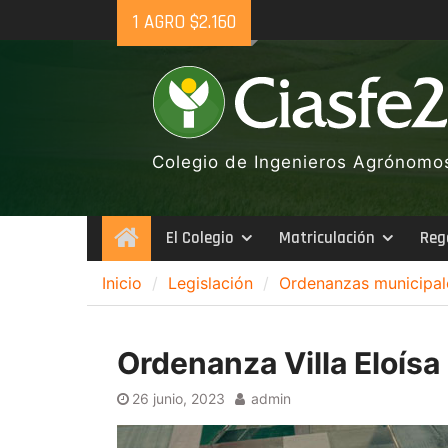
Skip
1 AGRO $2.160
to
content
Colegio de Ingenieros Agrónomos 
El Colegio
Matriculación
Reg
Inicio
Inicio
Legislación
Ordenanzas municipal
Ordenanza Villa Eloís
26 junio, 2023
admin