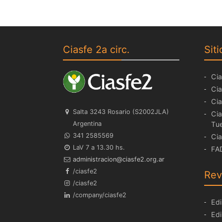
Ciasfe 2a circ.
Siti
Cia
Cia
Cia
Salta 3243 Rosario (S2002JLA)
Cia
Argentina
Tu
341 2585569
Cia
LaV 7 a 13.30 hs.
FA
ra.gro.2efsaic@noicartsinimda
/ciasfe2
Rev
/ciasfe2
/company/ciasfe2
Edi
Edi