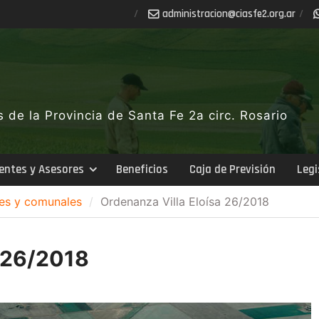
ra.gro.2efsaic@noicartsinimda
de la Provincia de Santa Fe 2a circ. Rosario
entes y Asesores
Beneficios
Caja de Previsión
Legi
es y comunales
Ordenanza Villa Eloísa 26/2018
a 26/2018