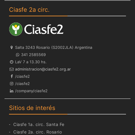
Ciasfe 2a circ.
Salta 3243 Rosario (S2002JLA) Argentina
341 2585569
LaV 7 a 13.30 hs.
ra.gro.2efsaic@noicartsinimda
/ciasfe2
/ciasfe2
/company/ciasfe2
Sitios de interés
Ciasfe 1a. circ. Santa Fe
Ciasfe 2a. circ. Rosario