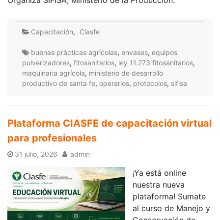
Organiza SIFISA, Ministerio de la Producción.
Capacitación
,
Ciasfe
buenas prácticas agrícolas
,
envases
,
equipos
pulverizadores
,
fitosanitarios
,
ley 11.273 fitosanitarios
,
maquinaria agrícola
,
ministerio de desarrollo
productivo de santa fe
,
operarios
,
protocolos
,
sifisa
Plataforma CIASFE de capacitación virtual
para profesionales
31 julio, 2026
admin
¡Ya está online
nuestra nueva
plataforma! Sumate
al curso de Manejo y