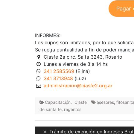
Pagar 
INFORMES:
Los cupos son limitados, por lo que solici
Se ruega puntualidad a fin de poder maneja
Ciasfe 2a circ. Salta 3243, Rosario
Lunes a viernes de 8 a 14 hs
341 2585569
(Elina)
341 3713948
(Luz)
ra.gro.2efsaic@noicartsinimda
Capacitación
,
Ciasfe
asesores
,
fitosanit
de santa fe
,
regentes
Navegación
Previous
Trámite de exención en Ingresos Bru