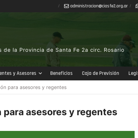
ra.gro.2efsaic@noicartsinimda
de la Provincia de Santa Fe 2a circ. Rosario
entes y Asesores
Beneficios
Caja de Previsión
Legi
ión para asesores y regentes
n para asesores y regentes