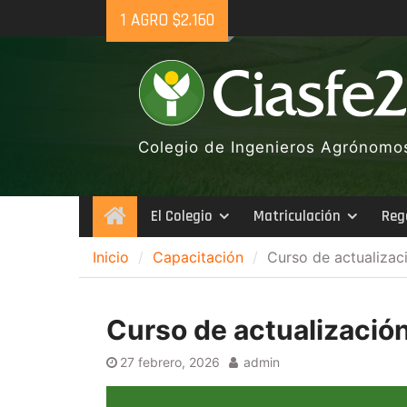
Skip
1 AGRO $2.160
to
content
Colegio de Ingenieros Agrónomos 
El Colegio
Matriculación
Reg
Inicio
Inicio
Capacitación
Curso de actualizac
Curso de actualizació
27 febrero, 2026
admin