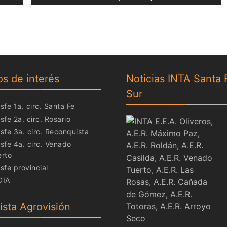
post:
os de interés
Noticias INTA Santa 
Sur
sfe 1a. circ. Santa Fe
sfe 2a. circ. Rosario
sfe 3a. circ. Reconquista
sfe 4a. circ. Venado
erto
sfe provincial
DIA
ista Agrovisión