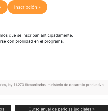
»
Inscripción »
tamos que se inscriban anticipadamente.
rse con prolijidad en el programa.
arios
,
ley 11.273 fitosanitarios
,
ministerio de desarrollo productivo
Next
tos
Curso anual de pericias judiciales