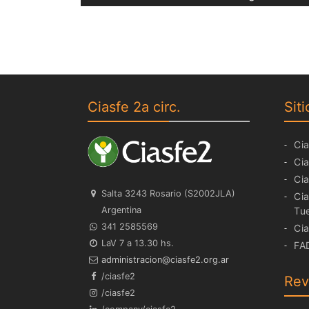
de
post:
entradas
Ciasfe 2a circ.
Siti
Cia
Cia
Cia
Salta 3243 Rosario (S2002JLA)
Cia
Argentina
Tu
341 2585569
Cia
LaV 7 a 13.30 hs.
FA
ra.gro.2efsaic@noicartsinimda
/ciasfe2
Rev
/ciasfe2