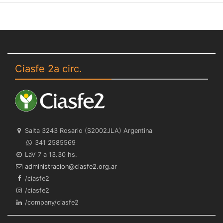
Ciasfe 2a circ.
Salta 3243 Rosario (S2002JLA) Argentina
341 2585569
LaV 7 a 13.30 hs.
ra.gro.2efsaic@noicartsinimda
/ciasfe2
/ciasfe2
/company/ciasfe2