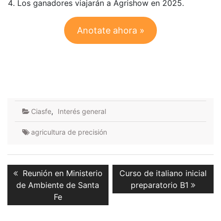
Los ganadores viajarán a Agrishow en 2025.
Anotate ahora »
Ciasfe
,
Interés general
agricultura de precisión
Navegación
Previous
Next
Reunión en Ministerio
Curso de italiano inicial
de
post:
post:
de Ambiente de Santa
preparatorio B1
entradas
Fe