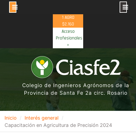
Skip
1 AGRO
to
$2.160
content
Acceso
Profesionales
»
Colegio de Ingenieros Agrónomos de la
Provincia de Santa Fe 2a circ. Rosario
Inicio
Interés general
Capacitación en Agricultura de Precisión 2024