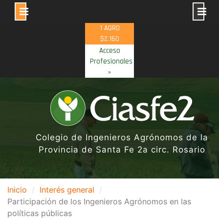
Skip
1 AGRO
to
$2.160
content
Acceso
Profesionales
»
Colegio de Ingenieros Agrónomos de la
Provincia de Santa Fe 2a circ. Rosario
Inicio
Interés general
Participación de los Ingenieros Agrónomos en las
políticas públicas