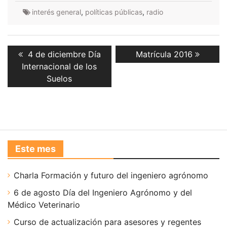
interés general
,
políticas públicas
,
radio
Navegación
Previous
Next
4 de diciembre Día
Matrícula 2016
de
post:
post:
Internacional de los
entradas
Suelos
Este mes
Charla Formación y futuro del ingeniero agrónomo
6 de agosto Día del Ingeniero Agrónomo y del
Médico Veterinario
Curso de actualización para asesores y regentes