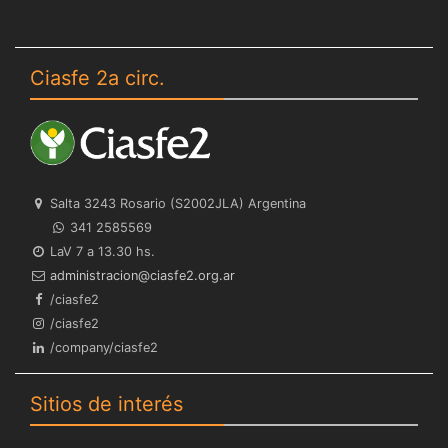
Ciasfe 2a circ.
Salta 3243 Rosario (S2002JLA) Argentina
341 2585569
LaV 7 a 13.30 hs.
ra.gro.2efsaic@noicartsinimda
/ciasfe2
/ciasfe2
/company/ciasfe2
Sitios de interés