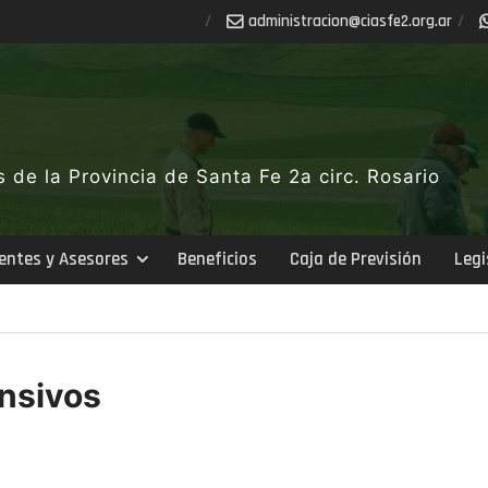
ra.gro.2efsaic@noicartsinimda
de la Provincia de Santa Fe 2a circ. Rosario
entes y Asesores
Beneficios
Caja de Previsión
Legi
ensivos