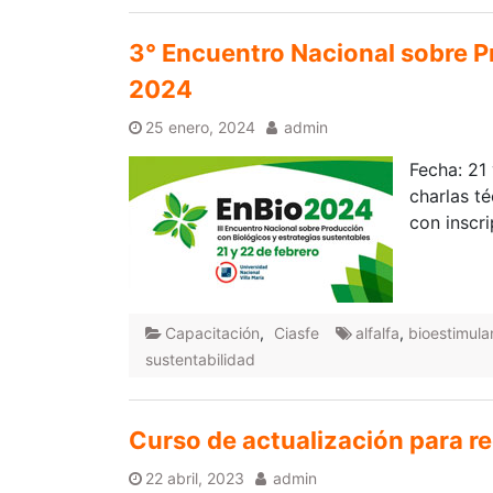
3° Encuentro Nacional sobre P
2024
25 enero, 2024
admin
Fecha: 21 
charlas té
con inscri
Capacitación
,
Ciasfe
alfalfa
,
bioestimula
sustentabilidad
Curso de actualización para r
22 abril, 2023
admin