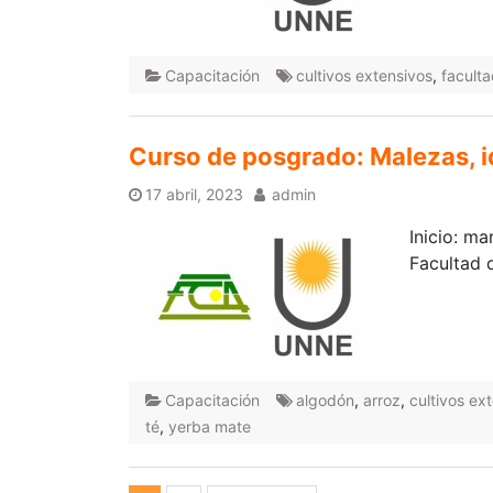
Capacitación
cultivos extensivos
,
facult
Curso de posgrado: Malezas, id
17 abril, 2023
admin
Inicio: m
Facultad 
Capacitación
algodón
,
arroz
,
cultivos ex
té
,
yerba mate
Paginación