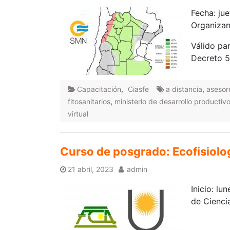
Fecha: ju
Organizan
Válido pa
Decreto 5
Capacitación
,
Ciasfe
a distancia
,
asesor
fitosanitarios
,
ministerio de desarrollo productiv
virtual
Curso de posgrado: Ecofisiolog
21 abril, 2023
admin
Inicio: l
de Cienci