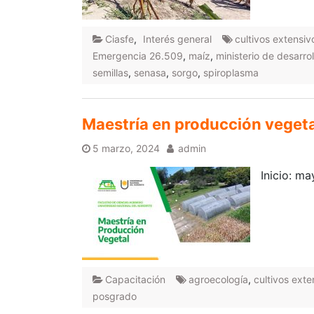
Ciasfe
,
Interés general
cultivos extensiv
Emergencia 26.509
,
maíz
,
ministerio de desarro
semillas
,
senasa
,
sorgo
,
spiroplasma
Maestría en producción veget
5 marzo, 2024
admin
Inicio: m
Capacitación
agroecología
,
cultivos exte
posgrado