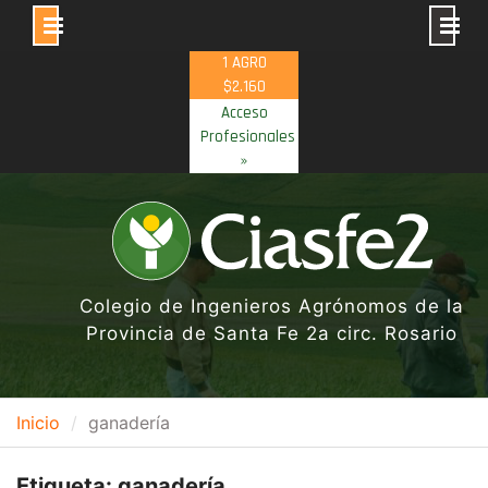
Skip
1 AGRO
to
$2.160
content
Acceso
Profesionales
»
Colegio de Ingenieros Agrónomos de la
Provincia de Santa Fe 2a circ. Rosario
Inicio
ganadería
Etiqueta:
ganadería